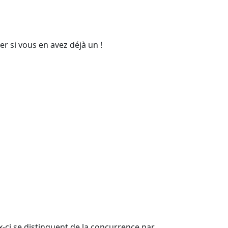
er si vous en avez déjà un !
x-ci se distinguent de la concurrence par