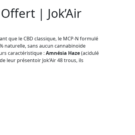
ffert | Jok’Air
sant que le CBD classique, le MCP-N formulé
0% naturelle, sans aucun cannabinoïde
urs caractéristique :
Amnésia Haze
(acidulé
e leur présentoir Jok’Air 48 trous, ils