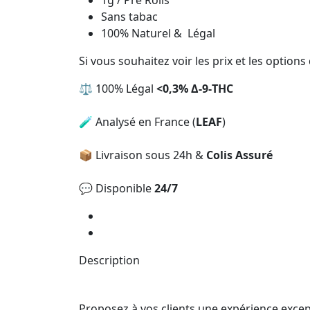
1g / Pre Rolls
Sans tabac
100% Naturel & Légal
Si vous souhaitez voir les prix et les option
⚖️ 100% Légal
<0,3% Δ-9-THC
🧪 Analysé en France (
LEAF
)
📦 Livraison sous 24h &
Colis Assuré
💬 Disponible
24/7
Description
Proposez à vos clients une expérience except