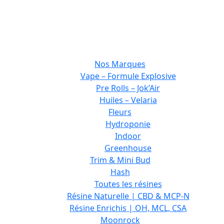
Nos Marques
Vape – Formule Explosive
Pre Rolls – Jok’Air
Huiles – Velaria
Fleurs
Hydroponie
Indoor
Greenhouse
Trim & Mini Bud
Hash
Toutes les résines
Résine Naturelle | CBD & MCP-N
Résine Enrichis | OH, MCL, CSA
Moonrock