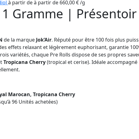
diol
à partir de
à partir de
660,00
€
/
g
 1 Gramme | Présentoir O
N
de la marque
Jok’Air
. Réputé pour être 100 fois plus puis
des effets relaxant et légèrement euphorisant, garantie 10
rois variétés, chaque Pre Rolls dispose de ses propres save
et
Tropicana Cherry
(tropical et cerise). Idéale accompagné d
ellement.
yal Marocan, Tropicana Cherry
qu’à 96 Unités achetées)