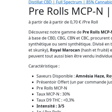
Distillat CBD | Full Spectrum | 85% Cannabi
Pre Rolls MCP-N |
à partir de
à partir de
0,70
€
/
Pre Roll
Découvrez notre gamme de
Pre Rolls MCP-
à base de CBD, CBG, CBN et CBC, procurent 
synthétique ou semi synthétique. Divisé en t
et skunky),
Royal Marocan
(hash et fruité) 
peuvent tout aussi bien être vendu individu
Caractéristique :
Saveurs Disponible :
Amnésia Haze, Ro
Présentoir Offert (un par commande jus
Pre Rolls MCP-N
Taux MCP-N : 30%
Taux D9 THC : <0,3%
Intensité : 3/5