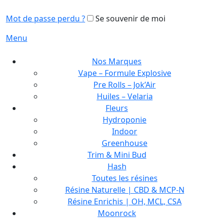
Mot de passe perdu ?
Se souvenir de moi
Menu
Nos Marques
Vape – Formule Explosive
Pre Rolls – Jok’Air
Huiles – Velaria
Fleurs
Hydroponie
Indoor
Greenhouse
Trim & Mini Bud
Hash
Toutes les résines
Résine Naturelle | CBD & MCP-N
Résine Enrichis | OH, MCL, CSA
Moonrock