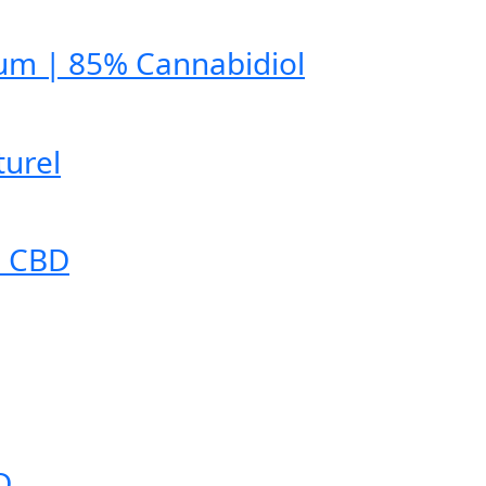
trum | 85% Cannabidiol
turel
% CBD
D