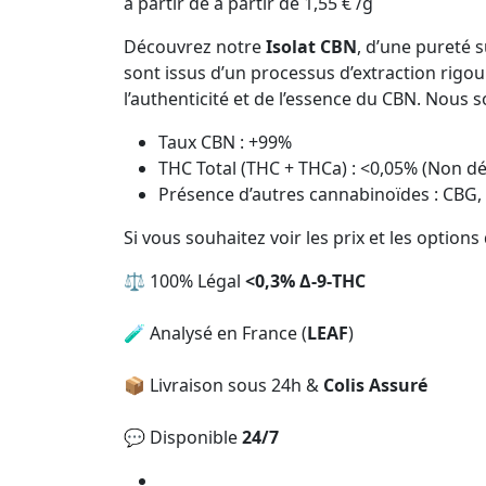
à partir de
à partir de
1,55
€
/
g
Découvrez notre
Isolat CBN
, d’une pureté
sont issus d’un processus d’extraction rigou
l’authenticité et de l’essence du CBN. Nous 
Taux CBN : +99%
THC Total (THC + THCa) : <0,05% (Non dé
Présence d’autres cannabinoïdes : CBG
Si vous souhaitez voir les prix et les option
⚖️ 100% Légal
<0,3% Δ-9-THC
🧪 Analysé en France (
LEAF
)
📦 Livraison sous 24h &
Colis Assuré
💬 Disponible
24/7