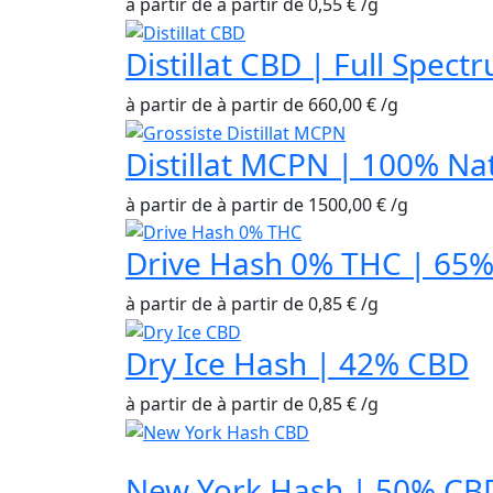
à partir de
à partir de
0,55
€
/
g
Distillat CBD | Full Spec
à partir de
à partir de
660,00
€
/
g
Distillat MCPN | 100% Na
à partir de
à partir de
1500,00
€
/
g
Drive Hash 0% THC | 65
à partir de
à partir de
0,85
€
/
g
Dry Ice Hash | 42% CBD
à partir de
à partir de
0,85
€
/
g
New York Hash | 50% CB