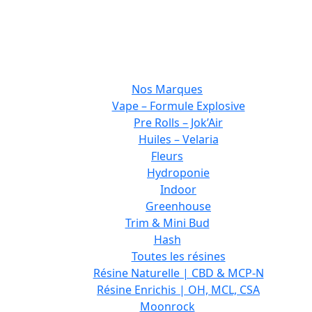
Nos Marques
Vape – Formule Explosive
Pre Rolls – Jok’Air
Huiles – Velaria
Fleurs
Hydroponie
Indoor
Greenhouse
Trim & Mini Bud
Hash
Toutes les résines
Résine Naturelle | CBD & MCP-N
Résine Enrichis | OH, MCL, CSA
Moonrock